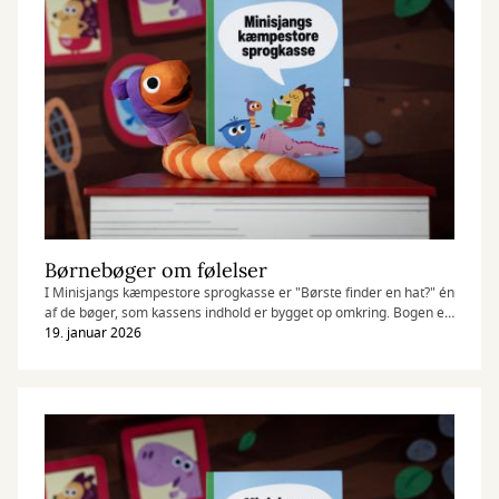
Børnebøger om følelser
I Minisjangs kæmpestore sprogkasse er "Børste finder en hat?" én
af de bøger, som kassens indhold er bygget op omkring. Bogen er
rigtig god til at sætte ord på forskellige følelser. Her har vi samlet
19. januar 2026
flere børnebøger, der også handler om store og små følelser.