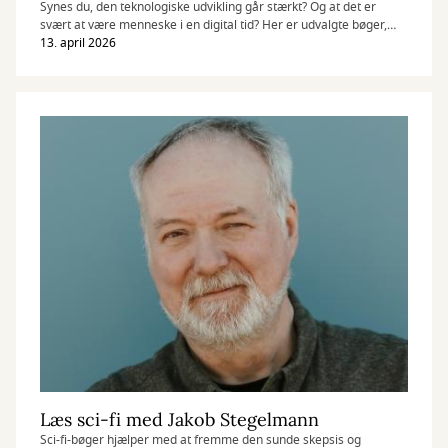
Synes du, den teknologiske udvikling går stærkt? Og at det er
svært at være menneske i en digital tid? Her er udvalgte bøger,
der giver stof til eftertanke, nuanceret viden og nyt perspektiv.
13. april 2026
Læs sci-fi med Jakob Stegelmann
Sci-fi-bøger hjælper med at fremme den sunde skepsis og