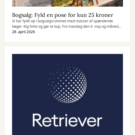
Bogsalg: Fyld en pose for kun 25 kroner
Vi har fyldt op i bogsalgsrummet med masser af spændende
bøger. Kig forbi og gør et kup. Fra mandag den 4. maj og måneden
ud kan du fylde en pose for 25 kroner.
28. april 2026
Der er kun adgang til bogsalgsrummet i den bemandede
åbningstid.