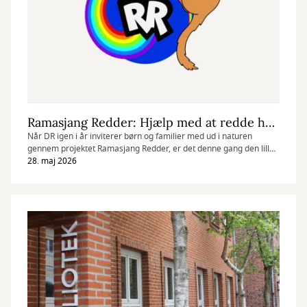
Ramasjang Redder: Hjælp med at redde hasselmusen
Når DR igen i år inviterer børn og familier med ud i naturen
gennem projektet Ramasjang Redder, er det denne gang den lille
hasselmus, der er i fokus.
28. maj 2026