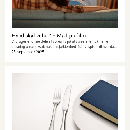
Hvad skal vi ha'? - Mad på film
Vi bruger enorme dele af vores liv på at spise, men på film er
spisning paradoksalt nok en sjældenhed. Når vi spiser til hverdag,
er det, fordi vi skal have stillet et basalt behov – eller bare er
25. september 2025
lækkersultne - men når karakterer i film endelig sætter sig til
bords, har måltidet næsten altid en funktion ud over blot at stille
sulten. Mad bliver et symbol, en konflikt, et forførelsesmiddel eller
en kommentar – et spejl af den kultur, filmen er skabt i.