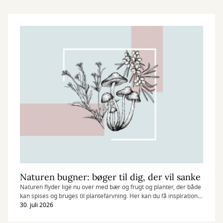
Naturen bugner: bøger til dig, der vil sanke
Naturen flyder lige nu over med bær og frugt og planter, der både
kan spises og bruges til plantefarvning. Her kan du få inspiration
til, hvad du kan samle i sensommeren.
30. juli 2026