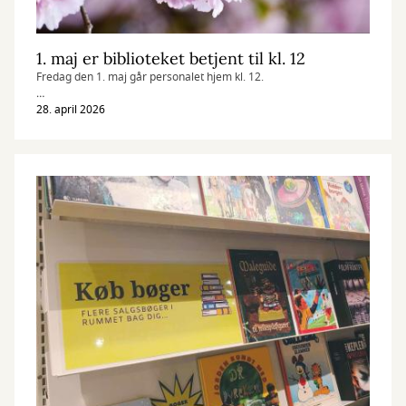
1. maj er biblioteket betjent til kl. 12
Fredag den 1. maj går personalet hjem kl. 12.
Der er åbent med selvbetjening helt til kl. 23.
28. april 2026