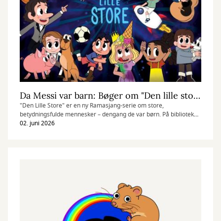
Da Messi var barn: Bøger om "Den lille store"
"Den Lille Store" er en ny Ramasjang-serie om store,
betydningsfulde mennesker – dengang de var børn. På biblioteket
har du mulighed for at dykke endnu længere ned i
02. juni 2026
personlighederne fra serien og blive klogere på både den store og
lille udgave af dem.