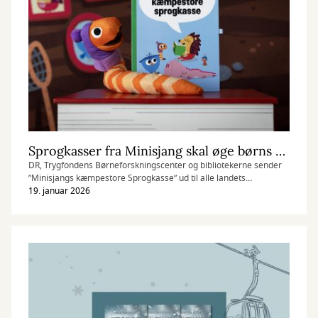
Sprogkasser fra Minisjang skal øge børns sproglige leg og læring
DR, Trygfondens Børneforskningscenter og bibliotekerne sender
”Minisjangs kæmpestore Sprogkasse” ud til alle landets
børneinstitutioner.
19. januar 2026