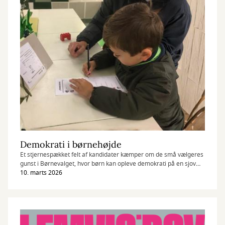
Demokrati i børnehøjde
Et stjernespækket felt af kandidater kæmper om de små vælgeres
gunst i Børnevalget, hvor børn kan opleve demokrati på en sjov
måde på biblioteket.
10. marts 2026