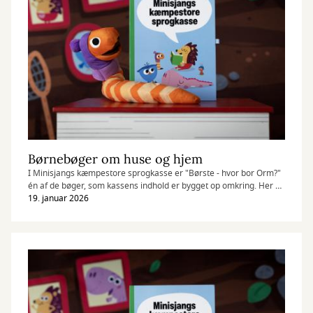
Børnebøger om huse og hjem
I Minisjangs kæmpestore sprogkasse er "Børste - hvor bor Orm?"
én af de bøger, som kassens indhold er bygget op omkring. Her er
en række bøger, der også handler om huse og hjem.
19. januar 2026