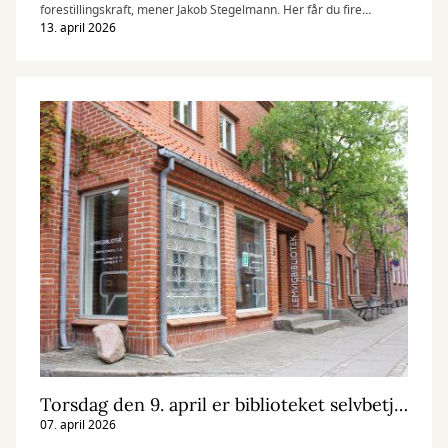
forestillingskraft, mener Jakob Stegelmann. Her får du fire
anbefalinger fra ham.
13. april 2026
Torsdag den 9. april er biblioteket selvbetjent mellem kl. 14.00-16.00
07. april 2026