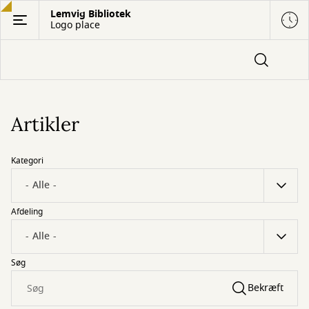
Gå
Lemvig Bibliotek
Logo place
til
hovedindhold
Artikler
Kategori
Afdeling
Søg