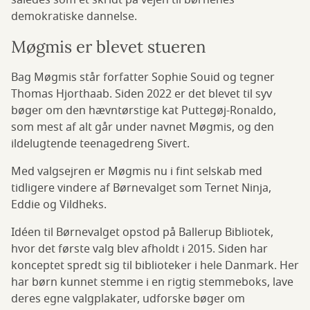
således som et skridt på vejen til børnenes
demokratiske dannelse.
Møgmis er blevet stueren
Bag Møgmis står forfatter Sophie Souid og tegner
Thomas Hjorthaab. Siden 2022 er det blevet til syv
bøger om den hævntørstige kat Puttegøj-Ronaldo,
som mest af alt går under navnet Møgmis, og den
ildelugtende teenagedreng Sivert.
Med valgsejren er Møgmis nu i fint selskab med
tidligere vindere af Børnevalget som Ternet Ninja,
Eddie og Vildheks.
Idéen til Børnevalget opstod på Ballerup Bibliotek,
hvor det første valg blev afholdt i 2015. Siden har
konceptet spredt sig til biblioteker i hele Danmark. Her
har børn kunnet stemme i en rigtig stemmeboks, lave
deres egne valgplakater, udforske bøger om