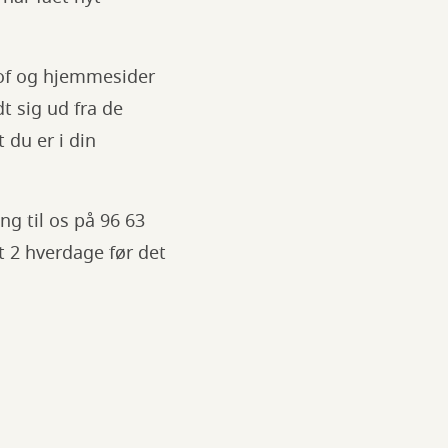
tof og hjemmesider
t sig ud fra de
 du er i din
ng til os på 96 63
st 2 hverdage før det