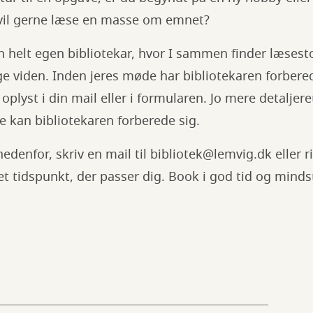
vil gerne læse en masse om emnet?
n helt egen bibliotekar, hvor I sammen finder læses
 viden. Inden jeres møde har bibliotekaren forbered
oplyst i din mail eller i formularen. Jo mere detaljeret
re kan bibliotekaren forberede sig.
denfor, skriv en mail til bibliotek@lemvig.dk eller ri
 et tidspunkt, der passer dig. Book i god tid og mind