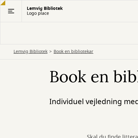
Gå
Lemvig Bibliotek
til
Logo place
hovedindhold
Lemvig Bibliotek
Book en bibliotekar
Book en bib
Individuel vejledning me
Skal du finde litter