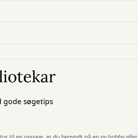
liotekar
d gode søgetips
atur til en opgave, er du begyndt på en ny hobby eller