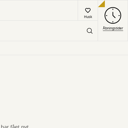
Husk
Åbningstider
 har fået nyt