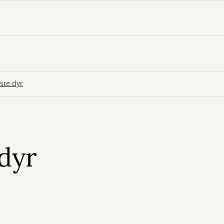
ste dyr
 dyr