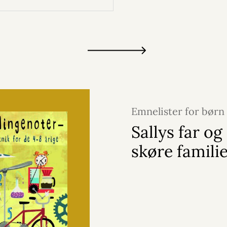
Emnelister for børn
2025
Sallys far og
skøre famili