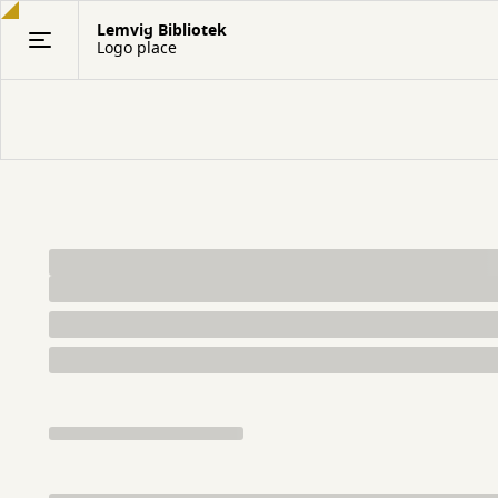
Gå
Lemvig Bibliotek
til
Logo place
hovedindhold