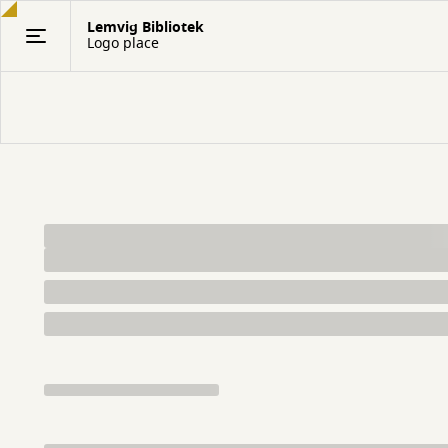
Gå
Lemvig Bibliotek
til
Logo place
hovedindhold