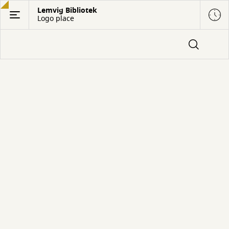
Gå
Lemvig Bibliotek
Logo place
til
hovedindhold