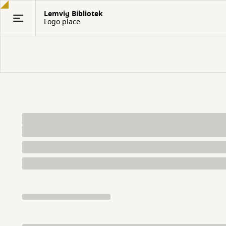
Gå
Lemvig Bibliotek
til
Logo place
hovedindhold