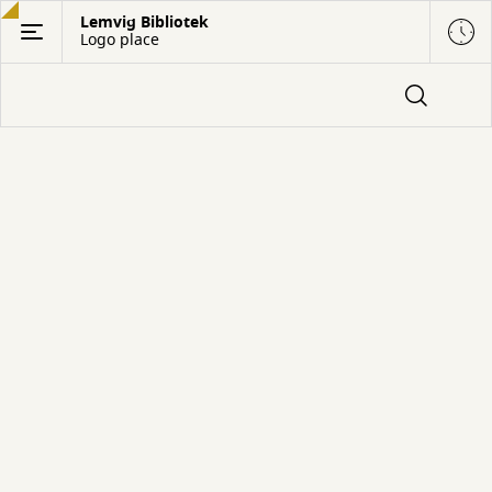
Gå
Lemvig Bibliotek
Logo place
til
hovedindhold