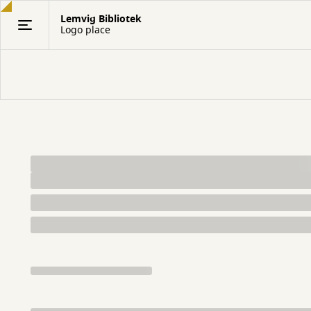
Gå
Lemvig Bibliotek
til
Logo place
hovedindhold