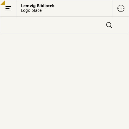
Gå
Lemvig Bibliotek
Logo place
til
hovedindhold