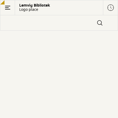
Gå
Lemvig Bibliotek
Logo place
til
hovedindhold