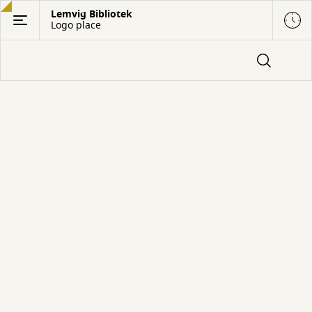
Gå
Lemvig Bibliotek
Logo place
til
hovedindhold