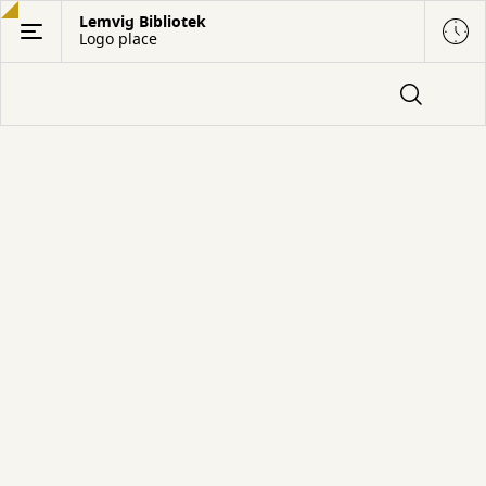
Gå
Lemvig Bibliotek
Logo place
til
hovedindhold