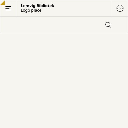
Gå
Lemvig Bibliotek
Logo place
til
hovedindhold