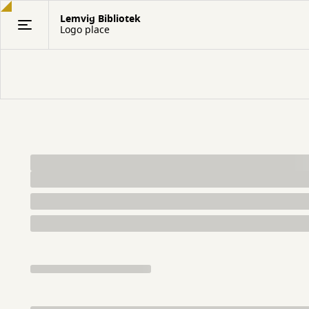
Gå
Lemvig Bibliotek
til
Logo place
hovedindhold