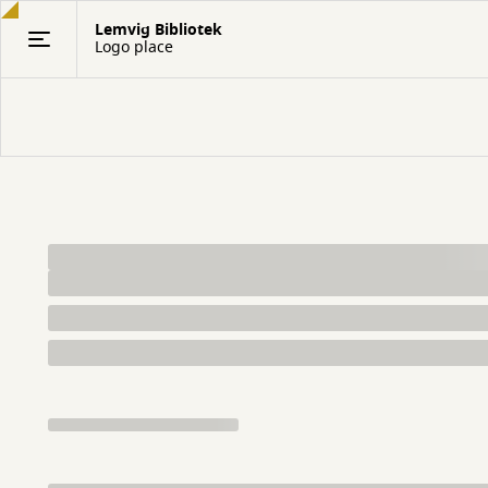
Gå
Lemvig Bibliotek
til
Logo place
hovedindhold