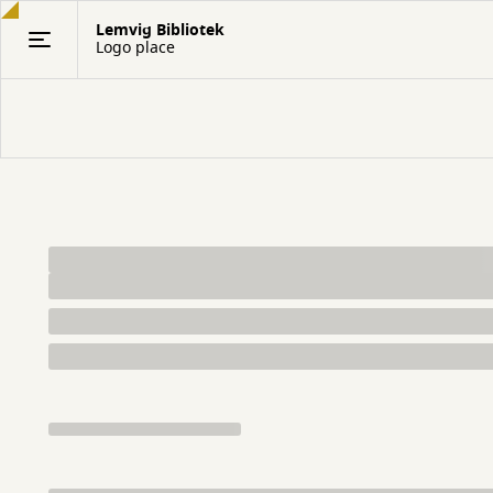
Gå
Lemvig Bibliotek
til
Logo place
hovedindhold