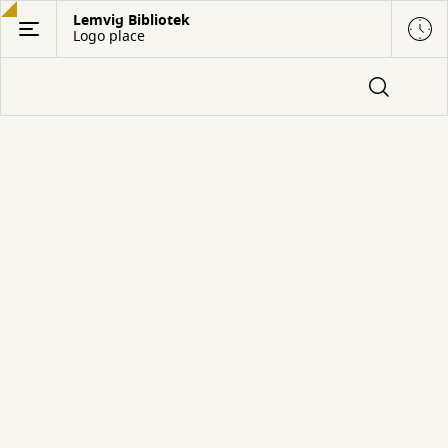
Gå
Lemvig Bibliotek
Logo place
til
hovedindhold