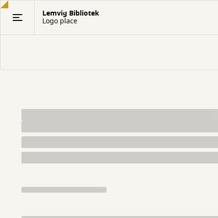
Gå
Lemvig Bibliotek
til
Logo place
hovedindhold