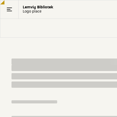
Gå
Lemvig Bibliotek
til
Logo place
hovedindhold