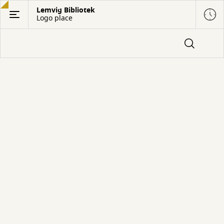
Gå
Lemvig Bibliotek
Logo place
til
hovedindhold