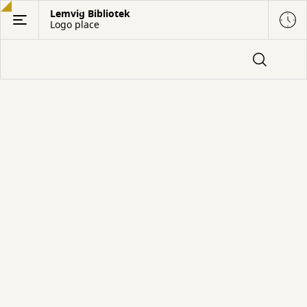
Gå
Lemvig Bibliotek
Logo place
til
hovedindhold