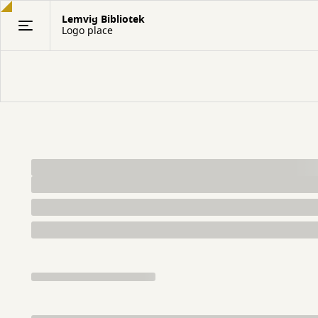
Gå
Lemvig Bibliotek
til
Logo place
hovedindhold